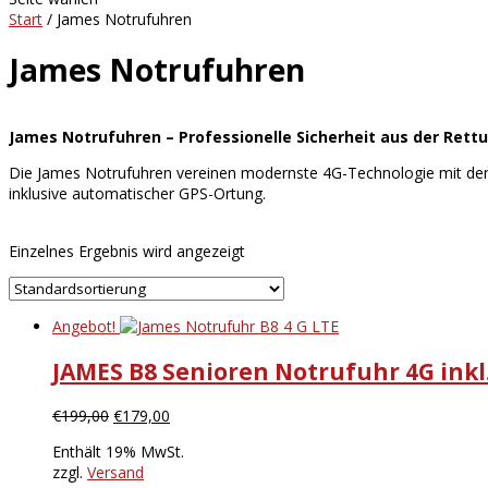
Start
/ James Notrufuhren
James Notrufuhren
James Notrufuhren – Professionelle Sicherheit aus der Rett
Die James Notrufuhren vereinen modernste 4G-Technologie mit dem e
inklusive automatischer GPS-Ortung.
Einzelnes Ergebnis wird angezeigt
Angebot!
JAMES B8 Senioren Notrufuhr 4G inkl
Ursprünglicher
Aktueller
€
199,00
€
179,00
Preis
Preis
Enthält 19% MwSt.
war:
ist:
zzgl.
Versand
€199,00
€179,00.