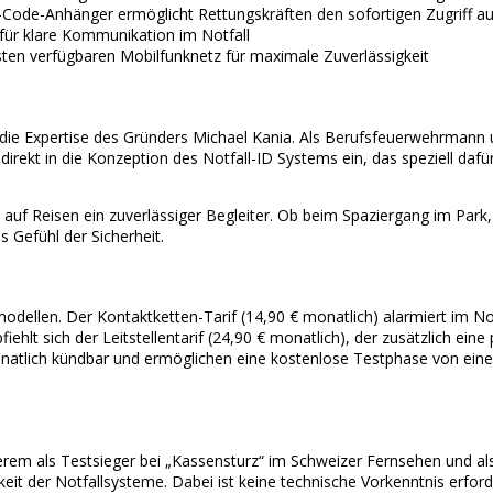
Code-Anhänger ermöglicht Rettungskräften den sofortigen Zugriff auf
für klare Kommunikation im Notfall
en verfügbaren Mobilfunknetz für maximale Zuverlässigkeit
 die Expertise des Gründers Michael Kania. Als Berufsfeuerwehrmann 
direkt in die Konzeption des Notfall-ID Systems ein, das speziell dafür
uf Reisen ein zuverlässiger Begleiter. Ob beim Spaziergang im Park,
s Gefühl der Sicherheit.
ellen. Der Kontaktketten-Tarif (14,90 € monatlich) alarmiert im Notf
ehlt sich der Leitstellentarif (24,90 € monatlich), der zusätzlich ein
 monatlich kündbar und ermöglichen eine kostenlose Testphase von eine
em als Testsieger bei „Kassensturz“ im Schweizer Fernsehen und al
it der Notfallsysteme. Dabei ist keine technische Vorkenntnis erford