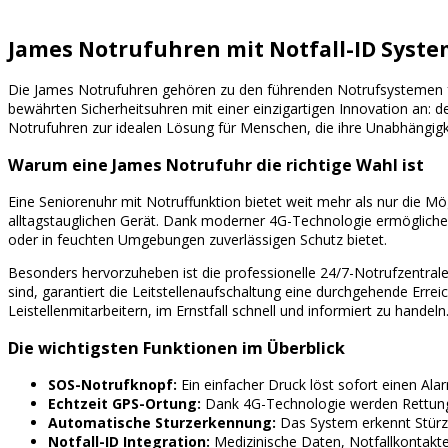
James Notrufuhren mit Notfall-ID System
Die James Notrufuhren gehören zu den führenden Notrufsystemen für
bewährten Sicherheitsuhren mit einer einzigartigen Innovation an: 
Notrufuhren zur idealen Lösung für Menschen, die ihre Unabhängigk
Warum eine James Notrufuhr die richtige Wahl ist
Eine Seniorenuhr mit Notruffunktion bietet weit mehr als nur die Mö
alltagstauglichen Gerät. Dank moderner 4G-Technologie ermöglichen
oder in feuchten Umgebungen zuverlässigen Schutz bietet.
Besonders hervorzuheben ist die professionelle 24/7-Notrufzentrale
sind, garantiert die Leitstellenaufschaltung eine durchgehende Err
Leistellenmitarbeitern, im Ernstfall schnell und informiert zu handeln
Die wichtigsten Funktionen im Überblick
SOS-Notrufknopf:
Ein einfacher Druck löst sofort einen Ala
Echtzeit GPS-Ortung:
Dank 4G-Technologie werden Rettungsk
Automatische Sturzerkennung:
Das System erkennt Stürze 
Notfall-ID Integration:
Medizinische Daten, Notfallkontakte